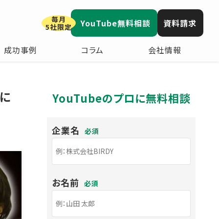
毎月
YouTube無料相談
資料請求
5社限定
成功事例
コラム
会社情報
側に
YouTubeのプロに無料相談
企業名
必須
お名前
必須