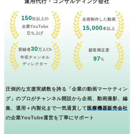
運用代行・コンサルティング会社
150
社以上の
企画制作した動画
企業YouTube
15,000
本以上
立ち上げ
30
登録者
万人Ch
顧客満足度
年収チャンネル
97
%
ディレクター
圧倒的な支援実績数を誇る「企業の動画マーケティン
グ」のプロがチャンネル開設から企画、動画撮影、編
集、運用＋内製化まで一気通貫して
医療機器販売会社
の企業YouTube運営を丁寧にサポート