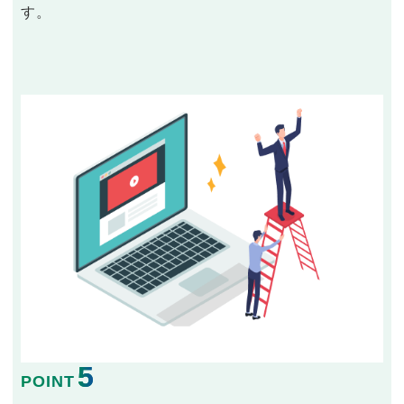
す。
5
POINT