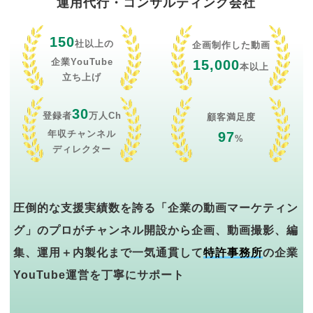
運用代行・コンサルティング会社
150
社以上の
企画制作した動画
企業YouTube
15,000
本以上
立ち上げ
30
登録者
万人Ch
顧客満足度
年収チャンネル
97
%
ディレクター
圧倒的な支援実績数を誇る「企業の動画マーケティン
グ」のプロがチャンネル開設から企画、動画撮影、編
集、運用＋内製化まで一気通貫して
特許事務所
の企業
YouTube運営を丁寧にサポート