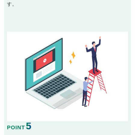
す。
5
POINT