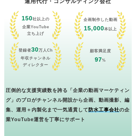
運用代行・コンサルティング会社
150
社以上の
企画制作した動画
企業YouTube
15,000
本以上
立ち上げ
30
登録者
万人Ch
顧客満足度
年収チャンネル
97
%
ディレクター
圧倒的な支援実績数を誇る「企業の動画マーケティン
グ」のプロがチャンネル開設から企画、動画撮影、編
集、運用＋内製化まで一気通貫して
防水工事会社
の企
業YouTube運営を丁寧にサポート