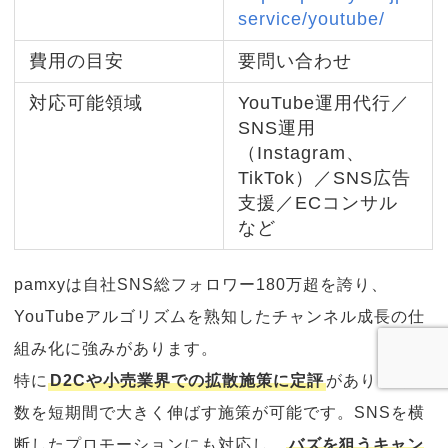
service/youtube/
費用の目安
要問い合わせ
対応可能領域
YouTube運用代行／
SNS運用
（Instagram、
TikTok）／SNS広告
支援／ECコンサル
など
pamxyは自社SNS総フォロワー180万超を誇り、
YouTubeアルゴリズムを熟知したチャンネル成長の仕
組み化に強みがあります。
特に
D2Cや小売業界での拡散施策に定評
があり、再生
数を短期間で大きく伸ばす施策が可能です。SNSを横
断したプロモーションにも対応し、
バズを狙うキャン