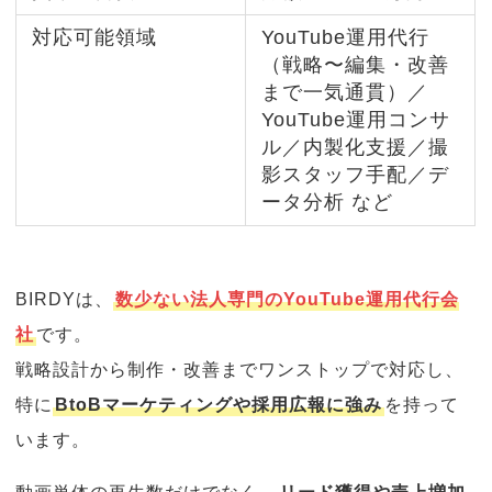
対応可能領域
YouTube運用代行
（戦略〜編集・改善
まで一気通貫）／
YouTube運用コンサ
ル／内製化支援／撮
影スタッフ手配／デ
ータ分析 など
BIRDYは、
数少ない法人専門のYouTube運用代行会
社
です。
戦略設計から制作・改善までワンストップで対応し、
特に
BtoBマーケティングや採用広報に強み
を持って
います。