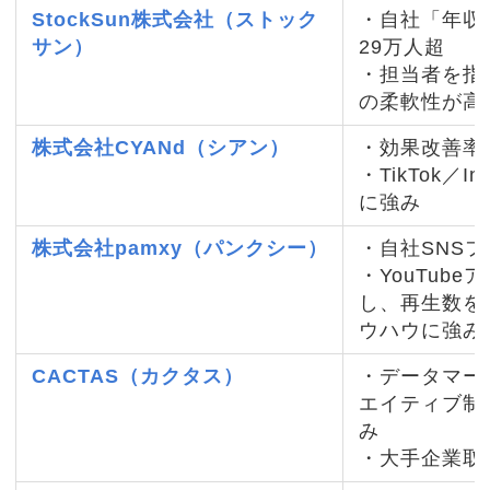
StockSun株式会社（ストック
・自社「年収
サン）
29万人超
・担当者を指
の柔軟性が高
株式会社CYANd（シアン）
・効果改善率
・TikTok／I
に強み
株式会社pamxy（パンクシー）
・自社SNSフ
・YouTub
し、再生数を
ウハウに強み
CACTAS（カクタス）
・データマー
エイティブ制
み
・大手企業取