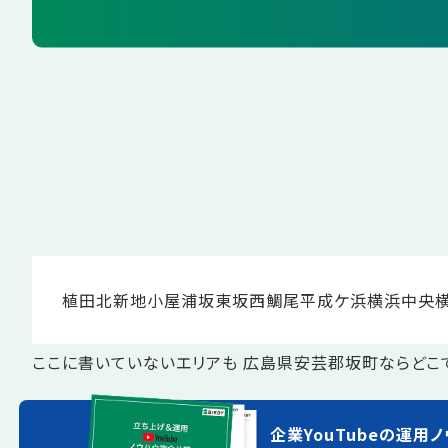
植田
北新地
小屋浦
坂東
坂西
鯛尾
平成ケ浜
横浜中央
ここに書いていないエリアも 広島県安芸郡坂町ならどこ
企業YouTubeの運用ノ