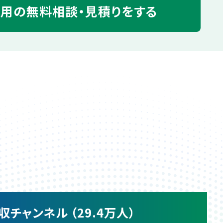
運用の
無料相談・見積りをする
収チャンネル （29.4万人）