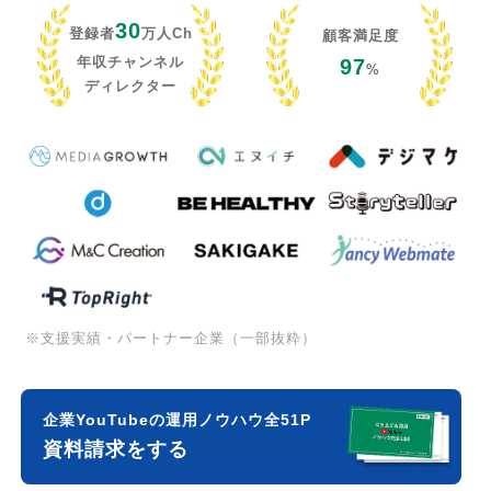
30
登録者
万人Ch
顧客満足度
年収チャンネル
97
%
ディレクター
※支援実績・パートナー企業（一部抜粋）
企業YouTubeの運用ノウハウ全51P
資料請求をする