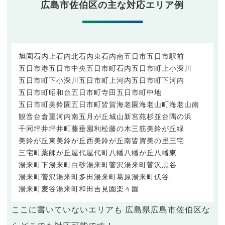
広島市佐伯区の主な対応エリア例
旭園
石内上
石内北
石内東
石内南
五日市
五日市駅前
五日市港
五日市中央
五日市町石内
五日市町上小深川
五日市町下小深川
五日市町上河内
五日市町下河内
五日市町昭和台
五日市町寺田
五日市町中地
五日市町美鈴園
五日市町皆賀
海老園
海老山町
海老山南
観音台
倉重
河内南
五月が丘
城山
新宮苑
杉並台
隅の浜
千同
坪井
坪井町
藤垂園
利松
藤の木
三筋
美鈴が丘緑
美鈴が丘東
美鈴が丘西
美鈴が丘南
皆賀
美の里
三宅
三宅町
薬師が丘
屋代
屋代町
八幡
八幡が丘
八幡東
湯来町下
湯来町白砂
湯来町菅沢
湯来町菅沢黒谷
湯来町菅沢
湯来町多田
湯来町葛原
湯来町伏谷
湯来町麦谷
湯来町和田
吉見園
楽々園
ここに書いていないエリアも 広島県広島市佐伯区な