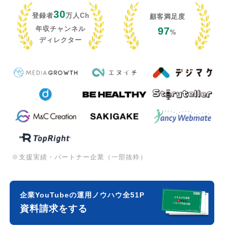
30
登録者
万人Ch
顧客満足度
年収チャンネル
97
%
ディレクター
※支援実績・パートナー企業（一部抜粋）
企業YouTubeの運用ノウハウ全51P
資料請求をする