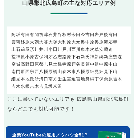
山県郡北広島町の主な対応エリア例
阿坂
有田
有間
筏津
石井谷
板村
今田
今吉田
岩戸
後有田
雲耕
移原
大朝
大暮
大塚
大利原
大元
奥中原
奥原
海応寺
上石
苅屋形
川井
川小田
川戸
川西
川東
木次
草安
蔵迫
荒神原
小原
古保利
才乙
志路原
下石
新氏神
新郷
新庄
惣森
空城
高野
田原
都志見
土橋
寺原
戸谷
長笹
中祖
中原
中山
南門原
西宗
西八幡原
橋山
春木
東八幡原
細見
細見下山
細見
本地
政所
溝口
南方
壬生
宮迫
宮地
舞綱
丁保余原
吉木
吉木水根
吉木
吉見坂
米沢
ここに書いていないエリアも 広島県山県郡北広島町
ならどこでも対応可能です！
企業YouTubeの運用ノウハウ全51P