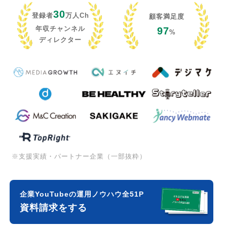
30
登録者
万人Ch
顧客満足度
年収チャンネル
97
%
ディレクター
※支援実績・パートナー企業（一部抜粋）
企業YouTubeの運用ノウハウ全51P
資料請求をする