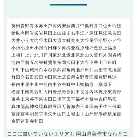
英田青野
青木
赤田
芦河内
安蘇
粟井中
粟野
井口
位田
稲穂
猪臥
今岡
岩辺
岩見田
上山
後山
右手
江ノ原
江見
江見吉田
大井が丘
大内谷
太田
大原
大町
奥
奥大谷
尾谷
小野
小ノ谷
小畑
小原田
小房
海田
柿ケ原
梶並
梶原
桂坪
金原
上福原
上相
川上
川北
川戸
川東
北
北坂
北原
北山
久賀
朽木
国貞
楮
河内
巨勢
五名
栄町
鷺巣
笹岡
沢田
下大谷
下香山
下庄町
下町
下山
城田
白水
杉原
鈴家
角南
瀬戸
田井
大聖寺
滝
滝宮
竹田
立石
田殿
田渕
田原
土居
殿所
友野
豊国原
豊野
鳥渕
長内
中尾
中川
中河内
中谷
中町
中山
鯰
楢原上
楢原下
楢原中
南海
西町
入田
野形
野原
則平
長谷内
林野
原
東青野
東谷上
東谷下
東吉田
日指
平田
平福
福本
藤生
古町
馬形
真加部
真神
松脇
真殿
豆田
万善
海内
三倉田
南
壬生
三保原
宮原
宮本
明見
宗掛
矢田
山口
山城
山手
山外野
湯郷
横尾
吉
余野
蓮花寺
和田
ここに書いていないエリアも 岡山県美作市ならどこ