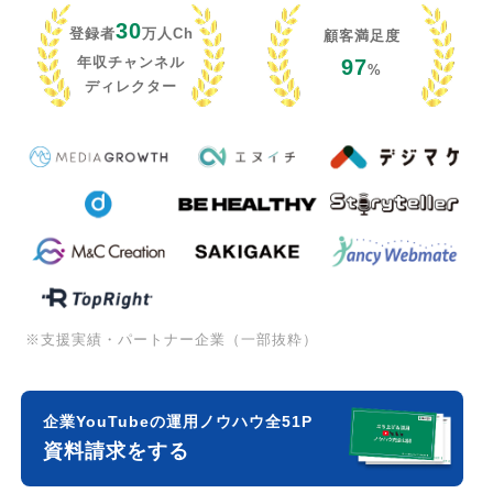
30
登録者
万人Ch
顧客満足度
年収チャンネル
97
%
ディレクター
※支援実績・パートナー企業（一部抜粋）
企業YouTubeの運用ノウハウ全51P
資料請求をする