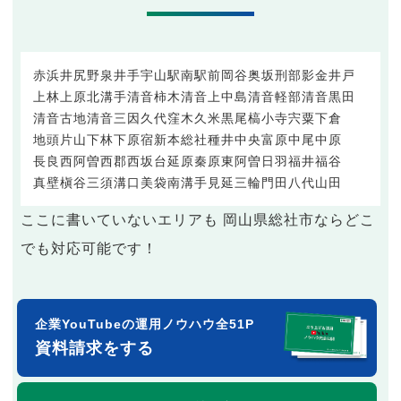
赤浜
井尻野
泉
井手
宇山
駅南
駅前
岡谷
奥坂
刑部
影
金井戸
上林
上原
北溝手
清音柿木
清音上中島
清音軽部
清音黒田
清音古地
清音三因
久代
窪木
久米
黒尾
槁
小寺
宍粟
下倉
地頭片山
下林
下原
宿
新本
総社
種井
中央
富原
中尾
中原
長良
西阿曽
西郡
西坂台
延原
秦
原
東阿曽
日羽
福井
福谷
真壁
槇谷
三須
溝口
美袋
南溝手
見延
三輪
門田
八代
山田
ここに書いていないエリアも 岡山県総社市ならどこ
でも対応可能です！
企業YouTubeの運用ノウハウ全51P
資料請求をする