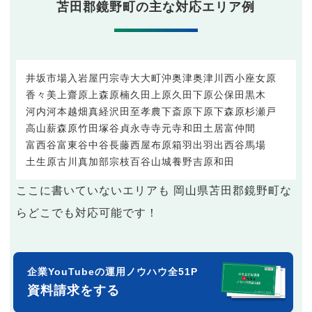
苫田郡鏡野町の主な対応エリア例
井坂
市場
入
岩屋
円宗寺
大
大町
沖
奥津
奥津川西
小座
女原
香々美
上齋原
上森原
楠
久田上原
久田下原
公保田
黒木
河内
河本
越畑
真経
沢田
至孝農
下斎原
下原
下森原
杉
瀬戸
高山
薪森原
竹田
塚谷
貞永寺
寺元
寺和田
土居
富仲間
富西谷
富東谷
中谷
長藤
西屋
布原
箱
羽出
羽出西谷
馬場
土生
原
古川
真加部
宗枝
百谷
山城
養野
吉原
和田
ここに書いていないエリアも 岡山県苫田郡鏡野町な
らどこでも対応可能です！
企業YouTubeの運用ノウハウ全51P
資料請求をする