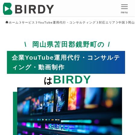
menu
ホーム
サービス
YouTube運用代行・コンサルティング
対応エリア
中国
岡山
岡山県苫田郡鏡野町の
企業YouTube運用代行・コンサルテ
ィング・動画制作
BIRDY
は