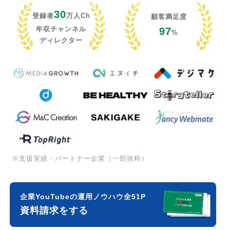
30
登録者
万人Ch
顧客満足度
年収チャンネル
97
%
ディレクター
※支援実績・パートナー企業（一部抜粋）
企業YouTubeの運用ノウハウ全51P
資料請求をする