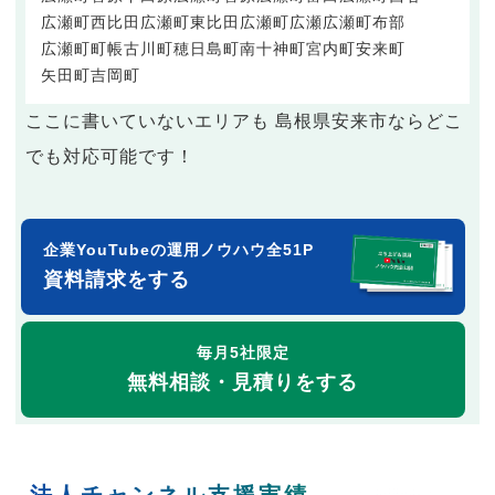
広瀬町西比田
広瀬町東比田
広瀬町広瀬
広瀬町布部
広瀬町町帳
古川町
穂日島町
南十神町
宮内町
安来町
矢田町
吉岡町
ここに書いていないエリアも 島根県安来市ならどこ
でも対応可能です！
企業YouTubeの運用ノウハウ全51P
資料請求をする
毎月5社限定
無料相談・見積りをする
法人チャンネル支援実績