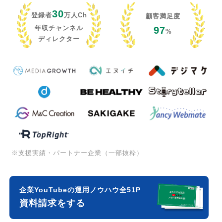
30
登録者
万人Ch
顧客満足度
年収チャンネル
97
%
ディレクター
※支援実績・パートナー企業（一部抜粋）
企業YouTubeの運用ノウハウ全51P
資料請求をする