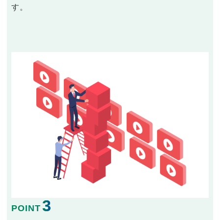
す。
3
POINT