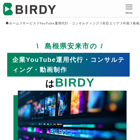
menu
ホーム
サービス
YouTube運用代行・コンサルティング
対応エリア
中国
島根
島根県安来市の
企業YouTube運用代行・コンサルテ
ィング・動画制作
BIRDY
は