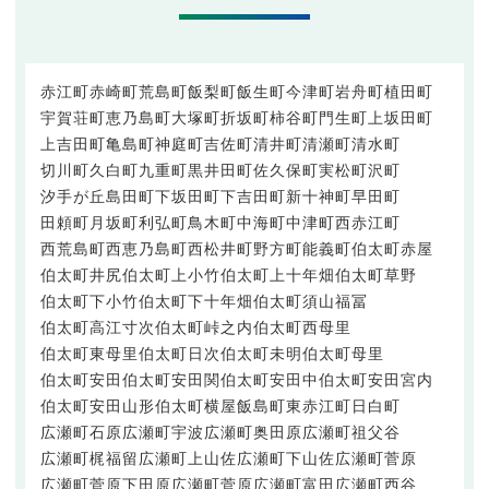
赤江町
赤崎町
荒島町
飯梨町
飯生町
今津町
岩舟町
植田町
宇賀荘町
恵乃島町
大塚町
折坂町
柿谷町
門生町
上坂田町
上吉田町
亀島町
神庭町
吉佐町
清井町
清瀬町
清水町
切川町
久白町
九重町
黒井田町
佐久保町
実松町
沢町
汐手が丘
島田町
下坂田町
下吉田町
新十神町
早田町
田頼町
月坂町
利弘町
鳥木町
中海町
中津町
西赤江町
西荒島町
西恵乃島町
西松井町
野方町
能義町
伯太町赤屋
伯太町井尻
伯太町上小竹
伯太町上十年畑
伯太町草野
伯太町下小竹
伯太町下十年畑
伯太町須山福冨
伯太町高江寸次
伯太町峠之内
伯太町西母里
伯太町東母里
伯太町日次
伯太町未明
伯太町母里
伯太町安田
伯太町安田関
伯太町安田中
伯太町安田宮内
伯太町安田山形
伯太町横屋
飯島町
東赤江町
日白町
広瀬町石原
広瀬町宇波
広瀬町奥田原
広瀬町祖父谷
広瀬町梶福留
広瀬町上山佐
広瀬町下山佐
広瀬町菅原
広瀬町菅原下田原
広瀬町菅原
広瀬町富田
広瀬町西谷