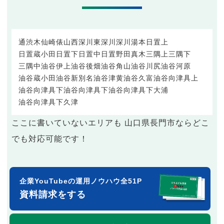
通
渋木
仙崎
俵山
西深川
東深川
深川湯本
日置上
日置蔵小田
日置下
日置中
日置野田
真木
三隅上
三隅下
三隅中
油谷伊上
油谷後畑
油谷角山
油谷川尻
油谷河原
油谷蔵小田
油谷新別名
油谷津黄
油谷久富
油谷向津具上
油谷向津具下
油谷向津具下
油谷向津具下大浦
油谷向津具下久津
ここに書いていないエリアも 山口県長門市ならどこ
でも対応可能です！
企業YouTubeの運用ノウハウ全51P
資料請求をする