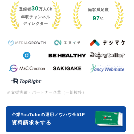
30
登録者
万人Ch
顧客満足度
年収チャンネル
97
%
ディレクター
※支援実績・パートナー企業（一部抜粋）
企業YouTubeの運用ノウハウ全51P
資料請求をする