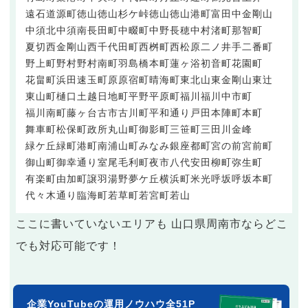
遠石
道源町
徳山
徳山杉ケ峠
徳山
徳山港町
富田
中金剛山
中須北
中須南
長田町
中畷町
中野
長穂
中村
渚町
那智町
夏切
西金剛山
西千代田町
西桝町
西松原
二ノ井手
二番町
野上町
野村
野村南町
羽島
橋本町
蓮ヶ浴
初音町
花園町
花畠町
浜田
速玉町
原
原宿町
晴海町
東北山
東金剛山
東辻
東山町
樋口
土越
日地町
平野
平原町
福川
福川中市町
福川南町
藤ヶ台
古市
古川町
平和通り
戸田
本陣町
本町
舞車町
松保町
政所
丸山町
御影町
三笹町
三田川
金峰
緑ケ丘
緑町
港町
南浦山町
みなみ銀座
都町
宮の前
宮前町
御山町
御幸通り
室尾
毛利町
夜市
八代
安田
柳町
弥生町
有楽町
由加町
譲羽
湯野
夢ケ丘
横浜町
米光
呼坂
呼坂本町
代々木通り
臨海町
若草町
若宮町
若山
ここに書いていないエリアも 山口県周南市ならどこ
でも対応可能です！
企業YouTubeの運用ノウハウ全51P