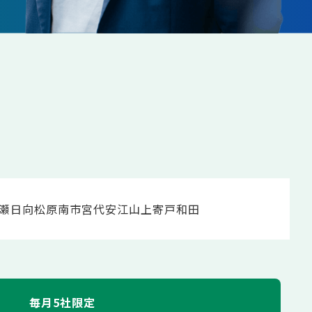
瀬
日向
松原
南市
宮代
安江
山上
寄戸
和田
毎月5社限定