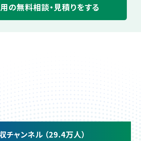
運用の
無料相談・見積りをする
収チャンネル （29.4万人）