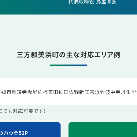
代表取締役 鳥屋直弘
三方郡美浜町の主な対応エリア例
子
郷市
興道寺
坂尻
佐柿
笹田
佐田
佐野
新庄
菅浜
竹波
中寺
丹生
早
こでも対応可能です！
ウハウ全51P