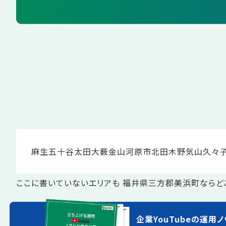
麻生
五十谷
太田
大薮
金山
河原市
北田
木野
気山
久々
ここに書いていないエリアも 福井県三方郡美浜町ならど
企業YouTubeの運用ノ