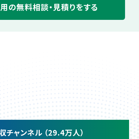
運用の
無料相談・見積りをする
収チャンネル （29.4万人）