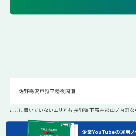
佐野
寒沢
戸狩
平穏
夜間瀬
ここに書いていないエリアも 長野県下高井郡山ノ内町な
企業YouTubeの運用ノ