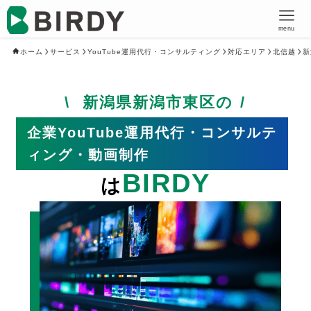
menu
ホーム
サービス
YouTube運用代行・コンサルティング
対応エリア
北信越
新
新潟県新潟市東区の
企業YouTube運用代行・コンサルテ
ィング・動画制作
BIRDY
は