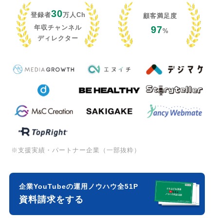
30
登録者
万人Ch
顧客満足度
年収チャンネル
97
%
ディレクター
※支援実績・パートナー企業（一部抜粋）
企業YouTubeの運用ノウハウ全51P
資料請求をする