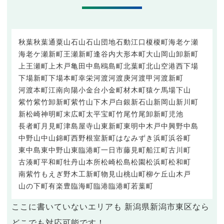
秋葉
秋葉通
粟山
石山
石山団地
石動
江口
榎
榎町
海老ケ瀬
海老ケ瀬新町
王瀬新町
逢谷内
大形本町
大山
岡山
卸新町
上王瀬町
上木戸
亀田中島
鴎島町
北葉町
北山
空港西
下場
下場新町
下場本町
幸栄
河渡
河渡庚
河渡甲
河渡新町
河渡本町
江南
向陽
小金台
小金町
材木町
猿ケ馬場
下山
紫竹
紫竹卸新町
紫竹山
下木戸
白銀
新石山
新岡山
新川町
新松崎
神明町
末広町
太平
宝町
竹尾
竹尾卸新町
児池
長者町
月見町
津島屋
寺山
東新町
東明
中木戸
中興野
中島
中野山
中山
錦町
西野
根室新町
はなみずき
浜町
浜谷町
東中島
東中野山
東臨港町
一日市
藤見町
船江町
古川町
古湊町
平和町
牡丹山
本所
松崎
松島
松園
松浜町
松和町
南紫竹
もえぎ野
木工新町
物見山
桃山町
柳ケ丘
山木戸
山の下町
有楽
豊
臨海町
臨港
臨港町
若葉町
ここに書いていないエリアも 新潟県新潟市東区なら
どこでも対応可能です！