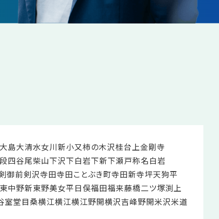
大島
大清水
女川新
小又
柿の木沢
桂台
上金剛寺
段
四谷尾
柴山
下沢
下白岩
下新
下瀬戸
称名
白岩
剣御前
剣沢
寺田
寺田ことぶき町
寺田新
寺坪
天狗平
東中野新
東野
美女平
日俣
福田
福来
藤橋
二ツ塚
渕上
谷
室堂
目桑
横江
横江
横江野開
横沢
吉峰野開
米沢
米道