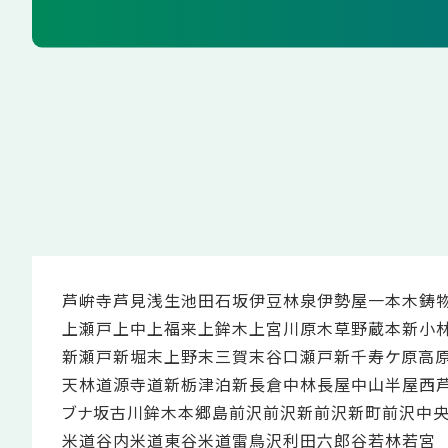
芦峅寺
芦見
浅生
池田
石坂
伊豆林
泉
伊勢屋
一本木
鋳
上瀬戸
上中
上福来
上鉾木
上宮
川原木
草野
蔵本新
小
新瀬戸
新堀
末上野
末三賀
末谷口
瀬戸新
千寿ケ原
高
天林
道源寺
道新
栃津
泊新
長倉
中林
長屋
中山
半屋
西
ブナ坂
古川
鉾木
本郷島
前沢
前沢新
前沢新町
前沢中
米道谷内
米道東谷
米道
雷鳥沢
利田
六郎谷
若林
若宮