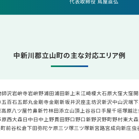
代表取締役 鳥屋直弘
中新川郡立山町の主な対応エリア例
物師沢
岩峅寺
岩峅野
浦田
浦田新
上末
江崎
榎
大石原
大窪
大窪開
林
五百石
五郎丸
金剛寺
金剛新
坂井沢
座主坊
沢新
沢中山
沢端
下
原
高原八ツ屋
竹鼻新
竹林
田添
立山頂上
谷
谷口
手屋
千垣
塚越
辻
芦原
西大森
日中
日中上野
貫田
野口
野口新
野沢
野町
野村
東大森
央町
前谷
松倉
下田
弥陀ケ原
三ツ塚
三ツ塚新
宮路
宮成
向新庄
虫