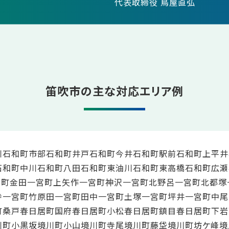
代表取締役 鳥屋直弘
笛吹市の主な対応エリア例
川
石和町市部
石和町井戸
石和町今井
石和町駅前
石和町上平井
石和町中川
石和町八田
石和町東油川
石和町東高橋
石和町広瀬
宮町金田
一宮町上矢作
一宮町神沢
一宮町北野呂
一宮町北都塚
寺
一宮町竹原田
一宮町田中
一宮町土塚
一宮町坪井
一宮町中尾
町桑戸
春日居町国府
春日居町小松
春日居町鎮目
春日居町下岩
川町小黒坂
境川町小山
境川町寺尾
境川町藤垈
境川町坊ケ峰
境