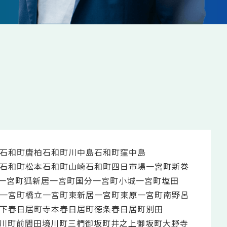
石和町唐柏
石和町川中島
石和町窪中島
石和町松本
石和町山崎
石和町四日市場
一宮町新巻
一宮町狐新居
一宮町国分
一宮町小城
一宮町塩田
一宮町橋立
一宮町東新居
一宮町東原
一宮町南野呂
下
春日居町寺本
春日居町徳条
春日居町別田
川町前間田
境川町三椚
御坂町井之上
御坂町大野寺