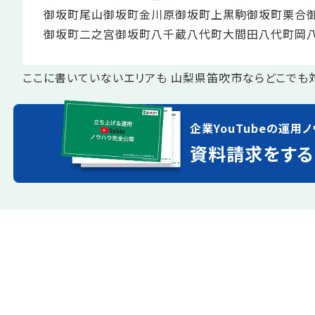
御坂町尾山
御坂町金川原
御坂町上黒駒
御坂町栗合
御坂町二之宮
御坂町八千蔵
八代町大間田
八代町岡
ここに書いていないエリアも 山梨県笛吹市ならどこでも
企業YouTubeの運用ノ
資料請求をする