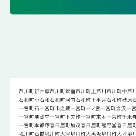
芦川町新井原
芦川町鶯宿
芦川町上芦川
芦川町中芦
石和町小石和
石和町河内
石和町下平井
石和町砂原
一宮町石
一宮町市之蔵
一宮町一ノ宮
一宮町金沢
一
一宮町地蔵堂
一宮町下矢作
一宮町末木
一宮町千米
一宮町本都塚
春日居町加茂
春日居町熊野堂
春日居
境川町石橋
境川町大窪
境川町大黒坂
境川町大坪
境