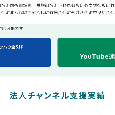
御坂町国衙
御坂町下黒駒
御坂町下野原
御坂町蕎麦塚
御坂町竹
八代町北
八代町高家
八代町竹居
八代町永井
八代町奈良原
八代
対応可能です！
ウハウ全51P
YouTube
法人チャンネル支援実績