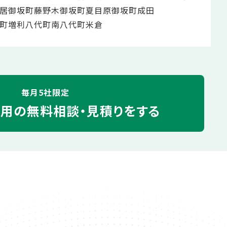
居
御坂町藤野木
御坂町夏目原
御坂町成田
町増利
八代町南
八代町米倉
毎月5社限定
運用の
無料相談・見積りをする