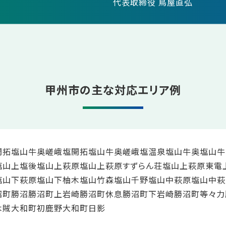
代表取締役 鳥屋直弘
甲州市の主な対応エリア例
開拓
塩山牛奥嵯峨塩開拓
塩山牛奥嵯峨塩温泉
塩山牛奥
塩山牛
塩山上塩後
塩山上萩原
塩山上萩原すずらん荘
塩山上萩原東電
塩山下萩原
塩山下柚木
塩山竹森
塩山千野
塩山中萩原
塩山中萩
沼町勝沼
勝沼町上岩崎
勝沼町休息
勝沼町下岩崎
勝沼町等々力
木賊
大和町初鹿野
大和町日影