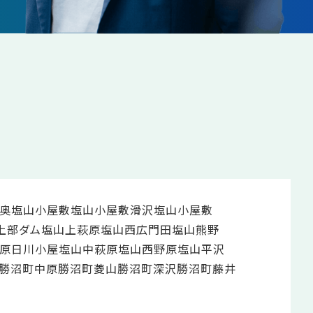
奥
塩山小屋敷
塩山小屋敷滑沢
塩山小屋敷
上部ダム
塩山上萩原
塩山西広門田
塩山熊野
原日川小屋
塩山中萩原
塩山西野原
塩山平沢
勝沼町中原
勝沼町菱山
勝沼町深沢
勝沼町藤井