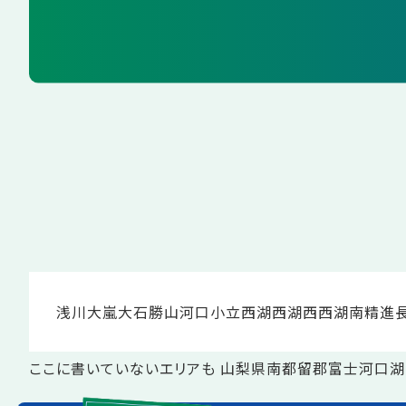
浅川
大嵐
大石
勝山
河口
小立
西湖
西湖西
西湖南
精進
ここに書いていないエリアも 山梨県南都留郡富士河口湖