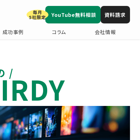
毎月
YouTube無料相談
資料請求
5社限定
成功事例
コラム
会社情報
の
IRDY