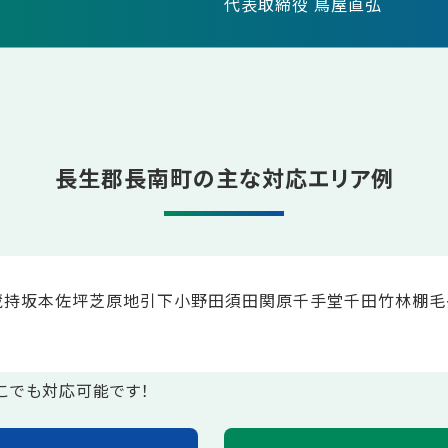
代表取締役 鳥屋直弘
長生郡長南町の主な対応エリア例
蔵持
坂本
佐坪
芝原
地引
下小野田
須田
関原
千手堂
千田
竹林
棚毛
こでも対応可能です！