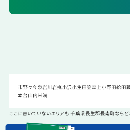
市野々
今泉
岩川
岩撫
小沢
小生田
笠森
上小野田
給田
本台
山内
米満
ここに書いていないエリアも 千葉県長生郡長南町ならど