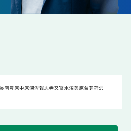
長南
豊原
中原
深沢
報恩寺
又富
水沼
美原台
茗荷沢