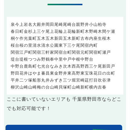
泉
今上
岩名
大殿井
岡田
尾崎
尾崎台
親野井
小山
柏寺
春日町
金杉
上三ケ尾
上花輪
上花輪新町
木野崎
木間ケ瀬
桐ケ作
光葉町
五木
五木新田
五木新町
古布内
座生
桜木
桜台
桜の里
清水
清水公園東
下三ケ尾
関宿内町
関宿江戸町
関宿三軒家
関宿台町
関宿元町
関宿町
瀬戸
堤台
堤根
つつみ野
鶴奉
中里
中戸
中根
中野台
中野台鹿島町
七光台
なみき
次木
西高野
西三ケ尾
新田戸
野田
花井
はやま
蕃昌
東金野井
東高野
東宝珠花
日の出町
平井
二ツ塚
船形
丸井
みずき
三ツ堀
宮崎
莚打
目吹
谷津
柳沢
山崎
山崎梅の台
山崎貝塚町
山崎新町
横内
吉春
ここに書いていないエリアも 千葉県野田市ならどこ
でも対応可能です！