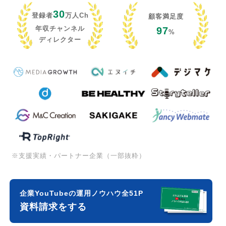
30
登録者
万人Ch
顧客満足度
年収チャンネル
97
%
ディレクター
※支援実績・パートナー企業（一部抜粋）
企業YouTubeの運用ノウハウ全51P
資料請求をする