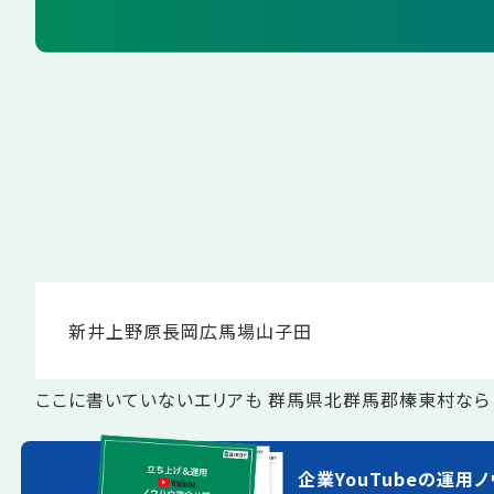
新井
上野原
長岡
広馬場
山子田
ここに書いていないエリアも 群馬県北群馬郡榛東村なら
企業YouTubeの運用ノ