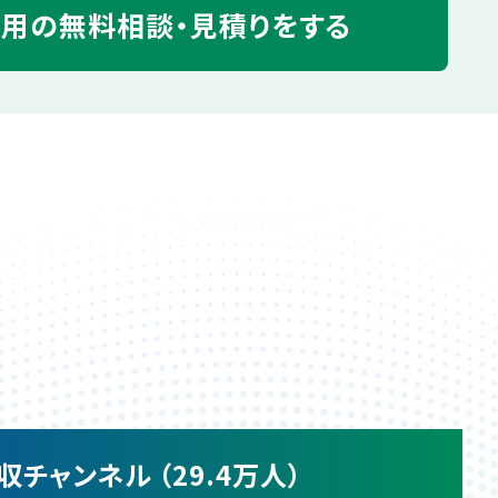
運用の
無料相談・見積りをする
収チャンネル （29.4万人）