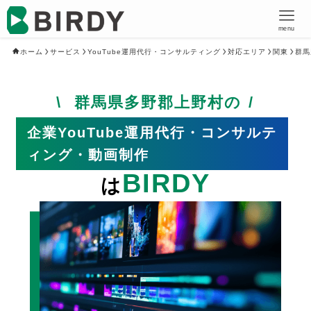
menu
ホーム
サービス
YouTube運用代行・コンサルティング
対応エリア
関東
群馬
群馬県多野郡上野村の
企業YouTube運用代行・コンサルテ
ィング・動画制作
BIRDY
は