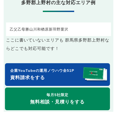
多野郡上野村の主な対応エリア例
乙父
乙母
勝山
川和
楢原
新羽
野栗沢
ここに書いていないエリアも 群馬県多野郡上野村な
らどこでも対応可能です！
企業YouTubeの運用ノウハウ全51P
資料請求をする
毎月5社限定
無料相談・見積りをする