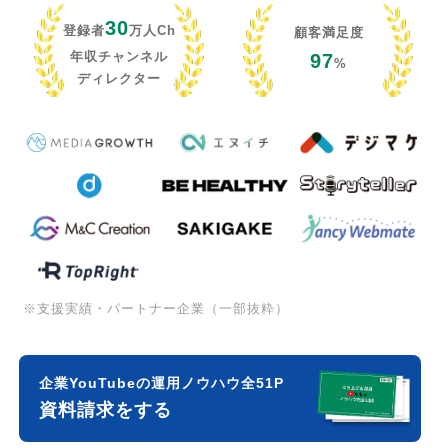
30
登録者
万人Ch
顧客満足度
年収チャンネル
97
%
ディレクター
※支援実績・パートナー企業（一部抜粋）
企業YouTubeの運用ノウハウ全51P
資料請求をする