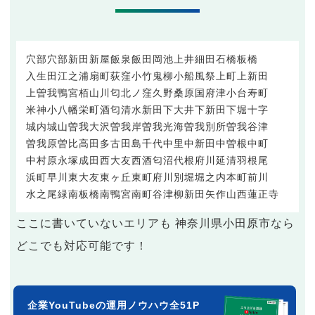
穴部
穴部新田
新屋
飯泉
飯田岡
池上
井細田
石橋
板橋
入生田
江之浦
扇町
荻窪
小竹
鬼柳
小船
風祭
上町
上新田
上曽我
鴨宮
栢山
川匂
北ノ窪
久野
桑原
国府津
小台
寿町
米神
小八幡
栄町
酒匂
清水新田
下大井
下新田
下堀
十字
城内
城山
曽我大沢
曽我岸
曽我光海
曽我別所
曽我谷津
曽我原
曽比
高田
多古
田島
千代
中里
中新田
中曽根
中町
中村原
永塚
成田
西大友
西酒匂
沼代
根府川
延清
羽根尾
浜町
早川
東大友
東ヶ丘
東町
府川
別堀
堀之内
本町
前川
水之尾
緑
南板橋
南鴨宮
南町
谷津
柳新田
矢作
山西
蓮正寺
ここに書いていないエリアも 神奈川県小田原市なら
どこでも対応可能です！
企業YouTubeの運用ノウハウ全51P