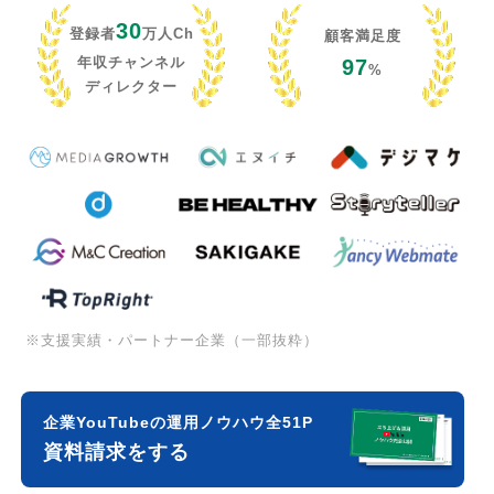
30
登録者
万人Ch
顧客満足度
年収チャンネル
97
%
ディレクター
※支援実績・パートナー企業（一部抜粋）
企業YouTubeの運用ノウハウ全51P
資料請求をする