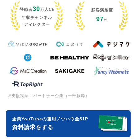
30
登録者
万人Ch
顧客満足度
年収チャンネル
97
%
ディレクター
※支援実績・パートナー企業（一部抜粋）
企業YouTubeの運用ノウハウ全51P
資料請求をする