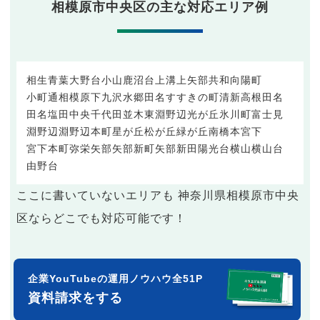
相模原市中央区の主な対応エリア例
相生
青葉
大野台
小山
鹿沼台
上溝
上矢部
共和
向陽町
小町通
相模原
下九沢
水郷田名
すすきの町
清新
高根
田名
田名塩田
中央
千代田
並木
東淵野辺
光が丘
氷川町
富士見
淵野辺
淵野辺本町
星が丘
松が丘
緑が丘
南橋本
宮下
宮下本町
弥栄
矢部
矢部新町
矢部新田
陽光台
横山
横山台
由野台
ここに書いていないエリアも 神奈川県相模原市中央
区ならどこでも対応可能です！
企業YouTubeの運用ノウハウ全51P
資料請求をする