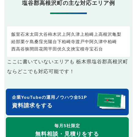
塩谷郡高根沢町の主な対応エリア例
飯室
石末
太田
大谷
柿木沢
上阿久津
上柏崎
上高根沢
亀梨
給部
栗ケ島
桑窪
光陽台
下柏崎
寺渡戸
中阿久津
中柏崎
西高谷
狭間田
花岡
平田
伏久
文挾
宝積寺
宝石台
ここに書いていないエリアも 栃木県塩谷郡高根沢町
ならどこでも対応可能です！
企業YouTubeの運用ノウハウ全51P
資料請求をする
毎月5社限定
無料相談・見積りをする