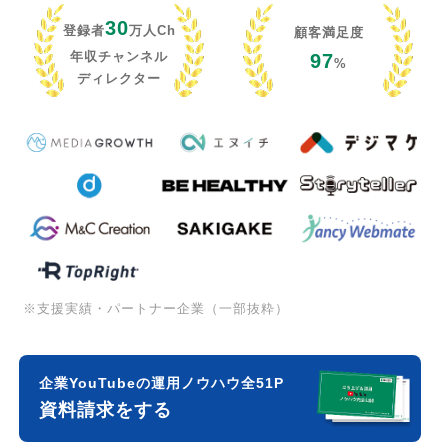
30
登録者
万人Ch
顧客満足度
年収チャンネル
97
%
ディレクター
※支援実績・パートナー企業（一部抜粋）
企業YouTubeの運用ノウハウ全51P
資料請求をする