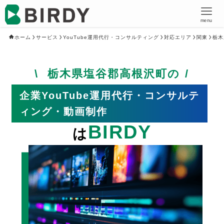
menu
ホーム
サービス
YouTube運用代行・コンサルティング
対応エリア
関東
栃木
栃木県塩谷郡高根沢町の
企業YouTube運用代行・コンサルテ
ィング・動画制作
BIRDY
は