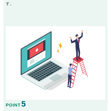
す。
5
POINT