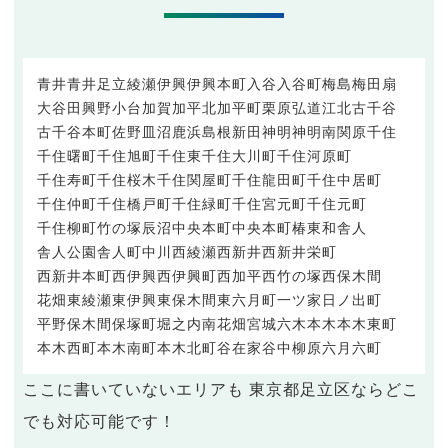
青井
青井
足立
綾瀬
伊興
伊興本町
入谷
入谷町
梅島
梅田
扇
大谷田
興野
小台
加賀
加平
北加平町
栗原
弘道
江北
古千谷
古千谷本町
佐野
皿沼
鹿浜
島根
新田
神明
神明南
関原
千住
千住曙町
千住旭町
千住東
千住大川町
千住河原町
千住寿町
千住桜木
千住関屋町
千住龍田町
千住中居町
千住仲町
千住橋戸町
千住緑町
千住宮元町
千住元町
千住柳町
竹の塚
辰沼
中央本町
中央本町
椿
東和
舎人
舎人公園
舎人町
中川
西綾瀬
西新井
西新井栄町
西新井本町
西伊興
西伊興町
西加平
西竹の塚
西保木間
花畑
東綾瀬
東伊興
東保木間
東六月町
一ツ家
日ノ出町
平野
保木間
保塚町
堀之内
南花畑
宮城
六木
本木
本木東町
本木西町
本木南町
本木北町
谷在家
谷中
柳原
六月
六町
ここに書いていないエリアも 東京都足立区ならどこ
でも対応可能です！