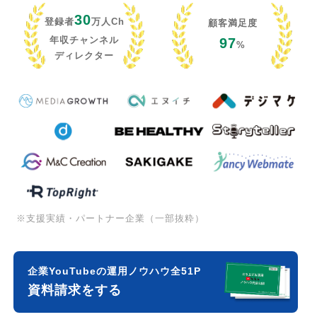
30
登録者
万人Ch
顧客満足度
年収チャンネル
97
%
ディレクター
※支援実績・パートナー企業（一部抜粋）
企業YouTubeの運用ノウハウ全51P
資料請求をする