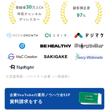
30
登録者
万人Ch
顧客満足度
年収チャンネル
97
%
ディレクター
※支援実績・パートナー企業（一部抜粋）
企業YouTubeの運用ノウハウ全51P
資料請求をする