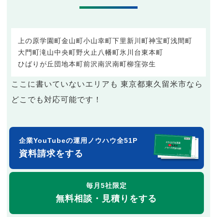
上の原
学園町
金山町
小山
幸町
下里
新川町
神宝町
浅間町
大門町
滝山
中央町
野火止
八幡町
氷川台
東本町
ひばりが丘団地
本町
前沢
南沢
南町
柳窪
弥生
ここに書いていないエリアも 東京都東久留米市なら
どこでも対応可能です！
企業YouTubeの運用ノウハウ全51P
資料請求をする
毎月5社限定
無料相談・見積りをする