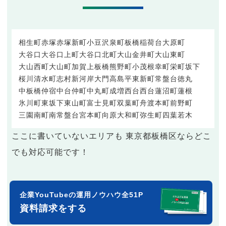
相生町
赤塚
赤塚新町
小豆沢
泉町
板橋
稲荷台
大原町
大谷口
大谷口上町
大谷口北町
大山金井町
大山東町
大山西町
大山町
加賀
上板橋
熊野町
小茂根
幸町
栄町
坂下
桜川
清水町
志村
新河岸
大門
高島平
東新町
常盤台
徳丸
中板橋
仲宿
中台
仲町
中丸町
成増
西台
西台
蓮沼町
蓮根
氷川町
東坂下
東山町
富士見町
双葉町
舟渡
本町
前野町
三園
南町
南常盤台
宮本町
向原
大和町
弥生町
四葉
若木
ここに書いていないエリアも 東京都板橋区ならどこ
でも対応可能です！
企業YouTubeの運用ノウハウ全51P
資料請求をする