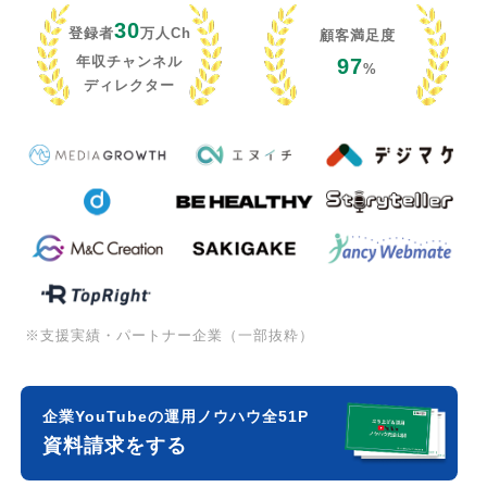
30
登録者
万人Ch
顧客満足度
年収チャンネル
97
%
ディレクター
※支援実績・パートナー企業（一部抜粋）
企業YouTubeの運用ノウハウ全51P
資料請求をする