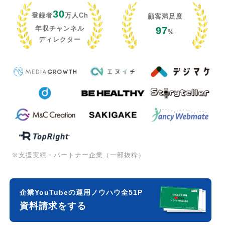
30
登録者
万人Ch
顧客満足度
年収チャンネル
97
%
ディレクター
※支援実績・パートナー企業（一部抜粋）
企業YouTubeの運用ノウハウ全51P
資料請求をする