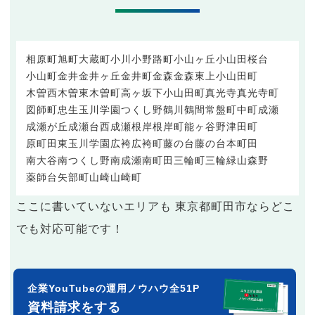
相原町
旭町
大蔵町
小川
小野路町
小山ヶ丘
小山田桜台
小山町
金井
金井ヶ丘
金井町
金森
金森東
上小山田町
木曽西
木曽東
木曽町
高ヶ坂
下小山田町
真光寺
真光寺町
図師町
忠生
玉川学園
つくし野
鶴川
鶴間
常盤町
中町
成瀬
成瀬が丘
成瀬台
西成瀬
根岸
根岸町
能ヶ谷
野津田町
原町田
東玉川学園
広袴
広袴町
藤の台
藤の台
本町田
南大谷
南つくし野
南成瀬
南町田
三輪町
三輪緑山
森野
薬師台
矢部町
山崎
山崎町
ここに書いていないエリアも 東京都町田市ならどこ
でも対応可能です！
企業YouTubeの運用ノウハウ全51P
資料請求をする