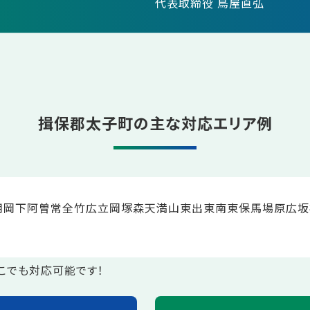
代表取締役 鳥屋直弘
揖保郡太子町の主な対応エリア例
用岡
下阿曽
常全
竹広
立岡
塚森
天満山
東出
東南
東保
馬場
原
広坂
こでも対応可能です！