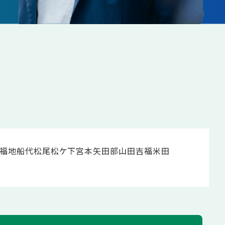
福地
船代
松尾
松ケ下
宮本
矢田部
山田
吉福
米田