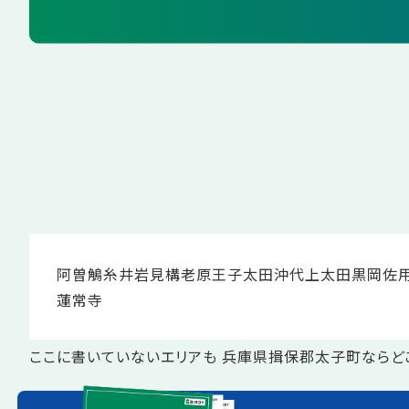
阿曽
鵤
糸井
岩見構
老原
王子
太田
沖代
上太田
黒岡
佐
蓮常寺
ここに書いていないエリアも 兵庫県揖保郡太子町ならど