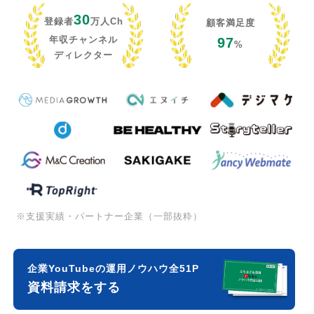
30
登録者
万人Ch
顧客満足度
年収チャンネル
97
%
ディレクター
※支援実績・パートナー企業（一部抜粋）
企業YouTubeの運用ノウハウ全51P
資料請求をする