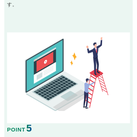
す。
5
POINT