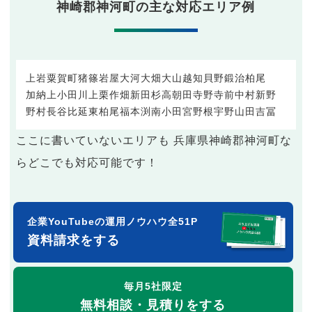
神崎郡神河町の主な対応エリア例
上岩
粟賀町
猪篠
岩屋
大河
大畑
大山
越知
貝野
鍛治
柏尾
加納
上小田
川上
栗
作畑
新田
杉
高朝田
寺野
寺前
中村
新野
野村
長谷
比延
東柏尾
福本
渕
南小田
宮野
根宇野
山田
吉冨
ここに書いていないエリアも 兵庫県神崎郡神河町な
らどこでも対応可能です！
企業YouTubeの運用ノウハウ全51P
資料請求をする
毎月5社限定
無料相談・見積りをする