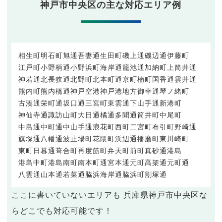
神戸市中央区の主な対応エリア例
相生町
明石町
旭通
吾妻通
生田町
磯上通
磯辺通
伊藤町
江戸町
小野柄通
小野浜町
海岸通
籠池通
加納町
上筒井通
神若通
北長狭通
北野町
北本町通
京町
楠町
国香通
雲井通
熊内町
熊内橋通
神戸空港
神戸港地方
御幸通
琴ノ緒町
古湊通
栄町通
坂口通
三宮町
東雲通
下山手通
新港町
神仙寺通
諏訪山町
大日通
橘通
多聞通
筒井町
中尾町
中島通
中町通
中山手通
浪花町
西町
二宮町
布引町
野崎通
旗塚通
八幡通
波止場町
花隈町
浜辺通
播磨町
東川崎町
東町
日暮通
葺合町
再度筋町
弁天町
前町
真砂通
港島
港島中町
港島南町
南本町通
宮本通
元町高架通
元町通
八雲通
山本通
若菜通
脇浜海岸通
脇浜町
割塚通
ここに書いていないエリアも 兵庫県神戸市中央区な
らどこでも対応可能です！