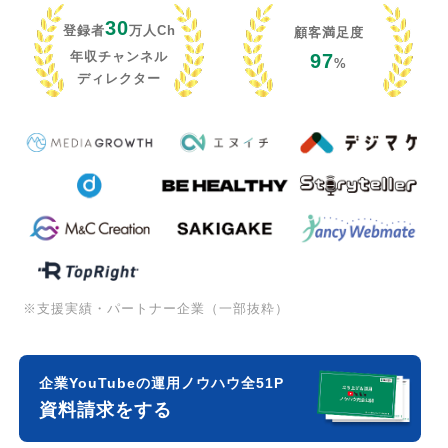
30
登録者
万人Ch
顧客満足度
年収チャンネル
97
%
ディレクター
※支援実績・パートナー企業（一部抜粋）
企業YouTubeの運用ノウハウ全51P
資料請求をする