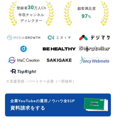
30
登録者
万人Ch
顧客満足度
年収チャンネル
97
%
ディレクター
※支援実績・パートナー企業（一部抜粋）
企業YouTubeの運用ノウハウ全51P
資料請求をする