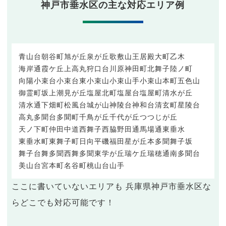
神戸市垂水区の主な対応エリア例
青山台
朝谷町
旭が丘
泉が丘
歌敷山
王居殿
大町
乙木
海岸通
霞ケ丘
上高丸
狩口台
川原
神田町
北舞子
陸ノ町
向陽
小束台
小束台東
小束山
小束山手
小束山本町
五色山
御霊町
坂上
潮見が丘
塩屋北町
塩屋台
塩屋町
清水が丘
清水通
下畑町
松風台
城が山
神陵台
神和台
清玄町
星陵台
高丸
多聞台
多聞町
千鳥が丘
千代が丘
つつじが丘
天ノ下町
仲田
中道
西舞子
西脇
野田通
馬場通
東垂水
東垂水町
東舞子町
日向
平磯
福田
星が丘
本多聞
舞子坂
舞子台
舞多聞西
舞多聞東
学が丘
瑞ケ丘
瑞穂通
南多聞台
美山台
宮本町
名谷町
桃山台
山手
ここに書いていないエリアも 兵庫県神戸市垂水区な
らどこでも対応可能です！