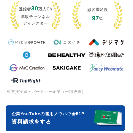
30
登録者
万人Ch
顧客満足度
年収チャンネル
97
%
ディレクター
※支援実績・パートナー企業（一部抜粋）
企業YouTubeの運用ノウハウ全51P
資料請求をする