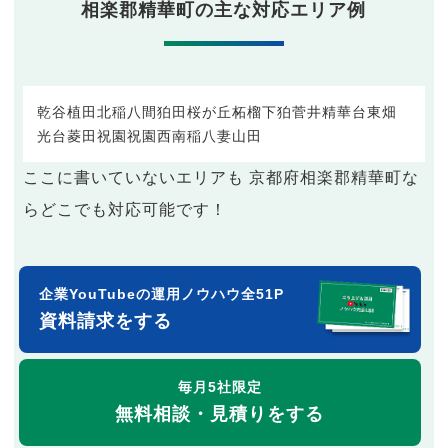
相楽郡精華町の主な対応エリア例
乾谷
植田
北稲八間
狛田
桜が丘
柘榴
下狛
菅井
精華台
東畑
光台
菱田
祝園
祝園西
南稲八妻
山田
ここに書いていないエリアも 京都府相楽郡精華町な
らどこでも対応可能です！
企業YouTubeの運用ノウハウ全51P
資料請求をする
毎月5社限定
無料相談・見積りをする