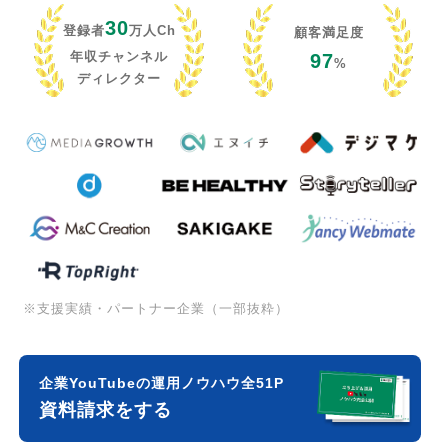
30
登録者
万人Ch
顧客満足度
年収チャンネル
97
%
ディレクター
※支援実績・パートナー企業（一部抜粋）
企業YouTubeの運用ノウハウ全51P
資料請求をする