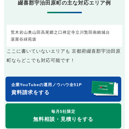
綴喜郡宇治田原町の主な対応エリア例
荒木
岩山
奥山田
高尾
郷之口
禅定寺
立川
贄田
南
銘城台
湯屋谷
緑苑坂
ここに書いていないエリアも 京都府綴喜郡宇治田原
町ならどこでも対応可能です！
企業YouTubeの運用ノウハウ全51P
資料請求をする
毎月5社限定
無料相談・見積りをする