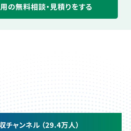
運用の
無料相談・見積りをする
収チャンネル （29.4万人）