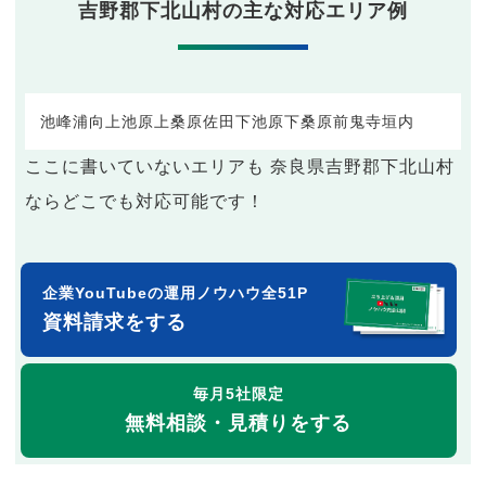
吉野郡下北山村の主な対応エリア例
池峰
浦向
上池原
上桑原
佐田
下池原
下桑原
前鬼
寺垣内
ここに書いていないエリアも 奈良県吉野郡下北山村
ならどこでも対応可能です！
企業YouTubeの運用ノウハウ全51P
資料請求をする
毎月5社限定
無料相談・見積りをする