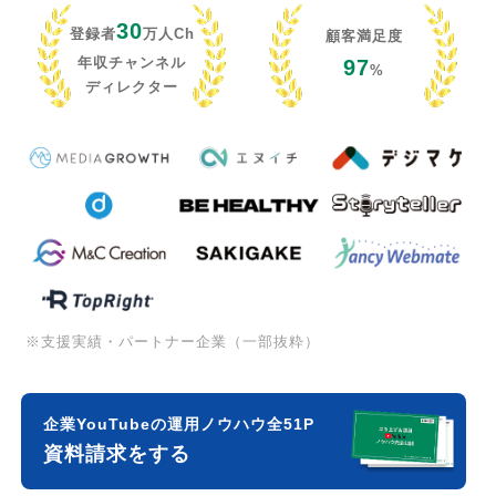
30
登録者
万人Ch
顧客満足度
年収チャンネル
97
%
ディレクター
※支援実績・パートナー企業（一部抜粋）
企業YouTubeの運用ノウハウ全51P
資料請求をする