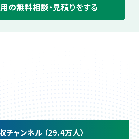
運用の
無料相談・見積りをする
収チャンネル （29.4万人）