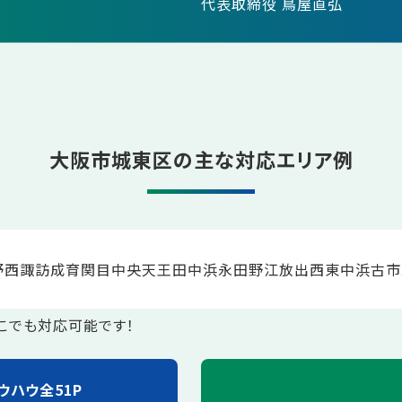
代表取締役 鳥屋直弘
大阪市城東区の主な対応エリア例
野西
諏訪
成育
関目
中央
天王田
中浜
永田
野江
放出西
東中浜
古市
こでも対応可能です！
ウハウ全51P