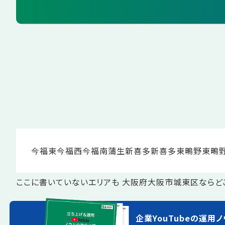
今福東
今福西
今福南
蒲生
新喜多
新喜多東
鴫野東
鴫
ここに書いていないエリアも 大阪府大阪市城東区ならど
企業YouTubeの運用ノ