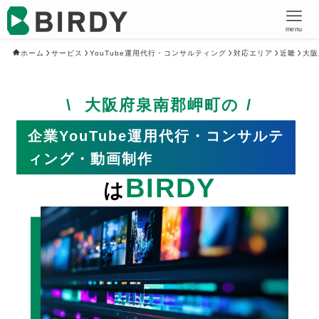
menu
ホーム
サービス
YouTube運用代行・コンサルティング
対応エリア
近畿
大阪
大阪府泉南郡岬町の
企業YouTube運用代行・コンサルテ
ィング・動画制作
BIRDY
は