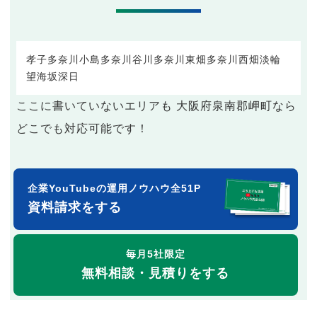
孝子
多奈川小島
多奈川谷川
多奈川東畑
多奈川西畑
淡輪
望海坂
深日
ここに書いていないエリアも 大阪府泉南郡岬町なら
どこでも対応可能です！
企業YouTubeの運用ノウハウ全51P
資料請求をする
毎月5社限定
無料相談・見積りをする