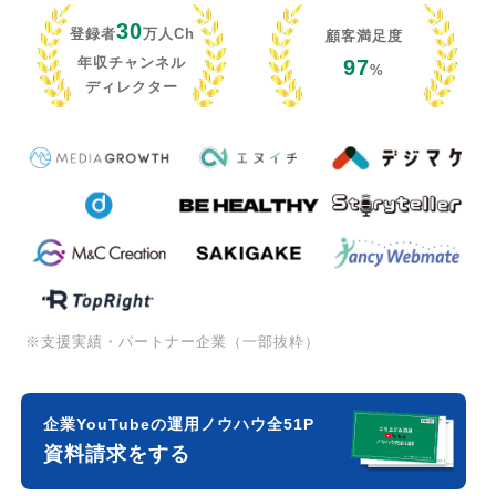
30
登録者
万人Ch
顧客満足度
年収チャンネル
97
%
ディレクター
※支援実績・パートナー企業（一部抜粋）
企業YouTubeの運用ノウハウ全51P
資料請求をする