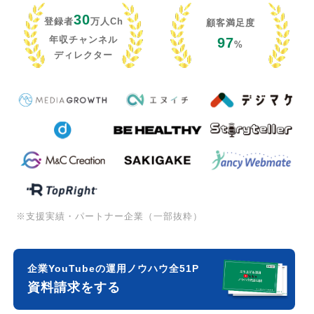
30
登録者
万人Ch
顧客満足度
年収チャンネル
97
%
ディレクター
※支援実績・パートナー企業（一部抜粋）
企業YouTubeの運用ノウハウ全51P
資料請求をする