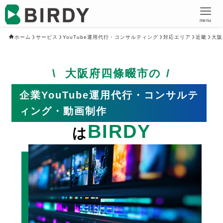
menu
ホーム
サービス
YouTube運用代行・コンサルティング
対応エリア
近畿
大阪
大阪府四條畷市の
企業YouTube運用代行・コンサルテ
ィング・動画制作
BIRDY
は