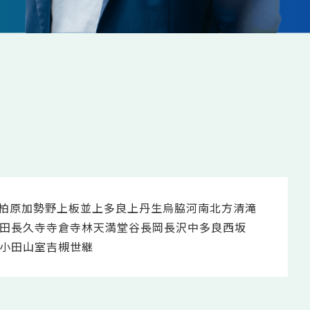
柏原
加勢野
上板並
上多良
上丹生
烏脇
河南
北方
清滝
田
長久寺
寺倉
寺林
天満
堂谷
長岡
長沢
中多良
西坂
小田
山室
吉槻
世継