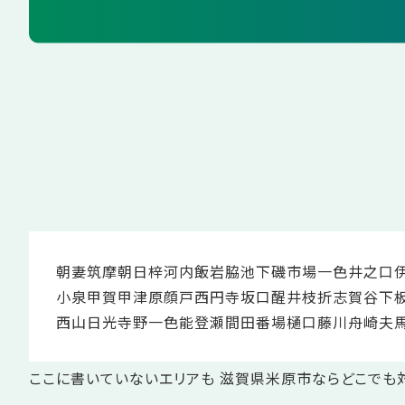
朝妻筑摩
朝日
梓河内
飯
岩脇
池下
磯
市場
一色
井之口
小泉
甲賀
甲津原
顔戸
西円寺
坂口
醒井
枝折
志賀谷
下
西山
日光寺
野一色
能登瀬
間田
番場
樋口
藤川
舟崎
夫
ここに書いていないエリアも 滋賀県米原市ならどこでも