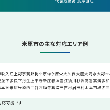
代表取締役 鳥屋直弘
米原市の主な対応エリア例
伊吹
入江
上野
宇賀野
梅ケ原
梅ケ原栄
大久保
大鹿
大清水
大野木
板並
下多良
下丹生
上平寺
新庄
春照
菅江
須川
杉沢
高番
高溝
多和
馬
本郷
米原
米原西
曲谷
万願寺
箕浦
三吉
村居田
村木
本市場
弥高
対応可能です！