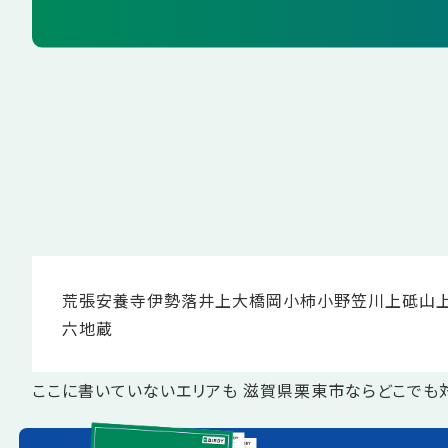
荒張
安養寺
伊勢落
井上
大橋
岡
小柿
小野
笠川
上砥山
六地蔵
ここに書いていないエリアも 滋賀県栗東市ならどこでも