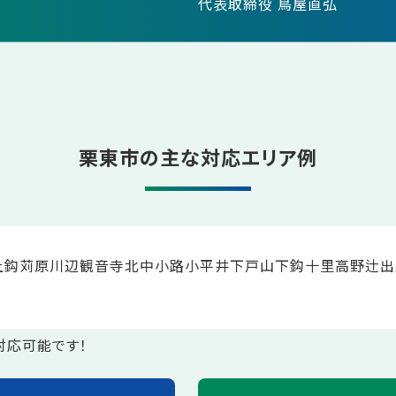
代表取締役 鳥屋直弘
栗東市の主な対応エリア例
上鈎
苅原
川辺
観音寺
北中小路
小平井
下戸山
下鈎
十里
高野
辻
出
対応可能です！