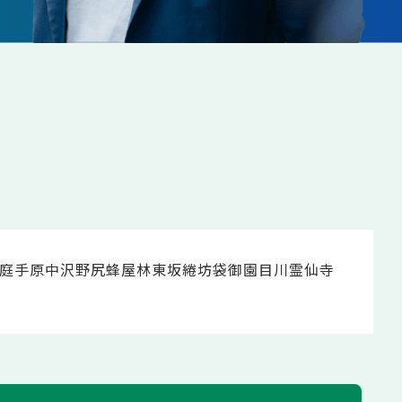
庭
手原
中沢
野尻
蜂屋
林
東坂
綣
坊袋
御園
目川
霊仙寺