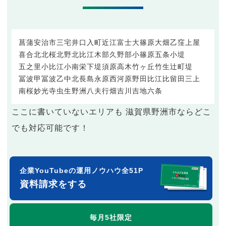
菖蒲
安治
市三宅
井口
入町
近江富士
大篠原
大畑
乙窪
上屋
喜合
北
北桜
北野
北比江
木部
久野部
小篠原
五条
小堤
五之里
小比江
小南
栄
下堤
須原
高木
竹ヶ丘
竹生
辻町
堤
冨波甲
冨波乙
中北
長島
永原
西河原
野田
比江
比留田
三上
南桜
妙光寺
虫生
野洲
八夫
行畑
吉川
吉地
六条
ここに書いていないエリアも 滋賀県野洲市ならどこ
でも対応可能です！
企業YouTubeの運用ノウハウ全51P
資料請求をする
毎月5社限定