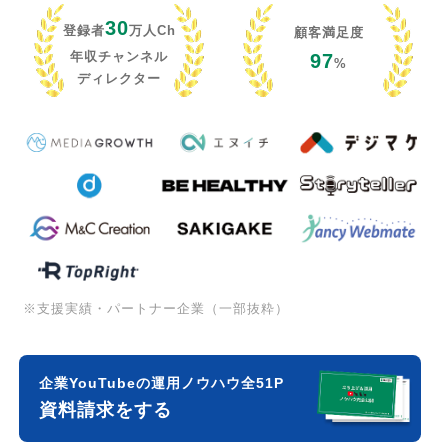
30
登録者
万人Ch
顧客満足度
年収チャンネル
97
%
ディレクター
※支援実績・パートナー企業（一部抜粋）
企業YouTubeの運用ノウハウ全51P
資料請求をする