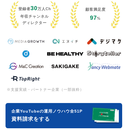
30
登録者
万人Ch
顧客満足度
年収チャンネル
97
%
ディレクター
※支援実績・パートナー企業（一部抜粋）
企業YouTubeの運用ノウハウ全51P
資料請求をする