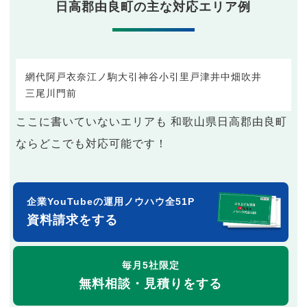
日高郡由良町の主な対応エリア例
網代
阿戸
衣奈
江ノ駒
大引
神谷
小引
里
戸津井
中
畑
吹井
三尾川
門前
ここに書いていないエリアも 和歌山県日高郡由良町
ならどこでも対応可能です！
企業YouTubeの運用ノウハウ全51P
資料請求をする
毎月5社限定
無料相談・見積りをする