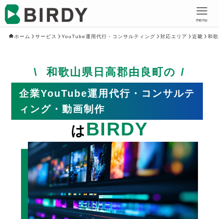
menu
ホーム
サービス
YouTube運用代行・コンサルティング
対応エリア
近畿
和歌
和歌山県日高郡由良町の
企業YouTube運用代行・コンサルテ
ィング・動画制作
BIRDY
は