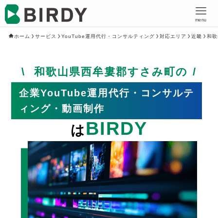
menu
ホーム
サービス
YouTube運用代行・コンサルティング
対応エリア
近畿
和歌
和歌山県西牟婁郡すさみ町の
企業YouTube運用代行・コンサルテ
ィング・動画制作
BIRDY
は