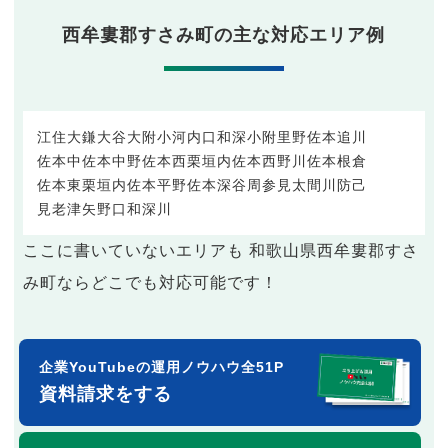
西牟婁郡すさみ町の主な対応エリア例
江住
大鎌
大谷
大附
小河内
口和深
小附
里野
佐本追川
佐本中
佐本中野
佐本西栗垣内
佐本西野川
佐本根倉
佐本東栗垣内
佐本平野
佐本深谷
周参見
太間川
防己
見老津
矢野口
和深川
ここに書いていないエリアも 和歌山県西牟婁郡すさ
み町ならどこでも対応可能です！
企業YouTubeの運用ノウハウ全51P
資料請求をする