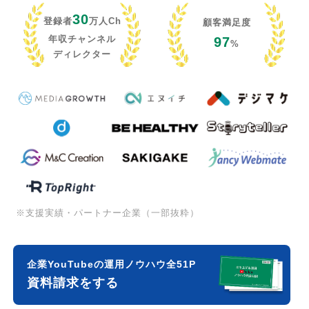
30
登録者
万人Ch
顧客満足度
年収チャンネル
97
%
ディレクター
※支援実績・パートナー企業（一部抜粋）
企業YouTubeの運用ノウハウ全51P
資料請求をする