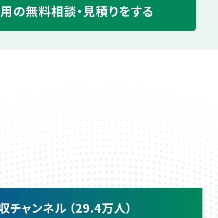
運用の
無料相談・見積りをする
収チャンネル （29.4万人）