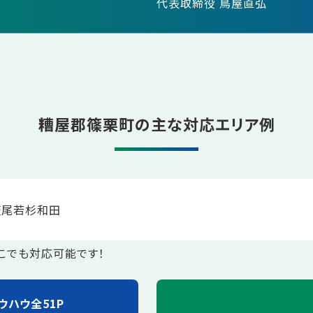
代表取締役 鳥屋直弘
糟屋郡篠栗町の主な対応エリア例
萩尾
若杉
和田
こでも対応可能です！
ウハウ全51P