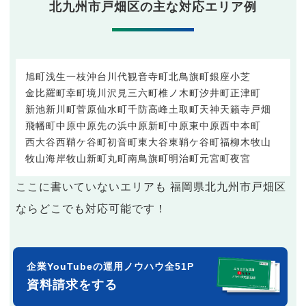
北九州市戸畑区の主な対応エリア例
旭町
浅生
一枝
沖台
川代
観音寺町
北鳥旗町
銀座
小芝
金比羅町
幸町
境川
沢見
三六町
椎ノ木町
汐井町
正津町
新池
新川町
菅原
仙水町
千防
高峰
土取町
天神
天籟寺
戸畑
飛幡町
中原
中原先の浜
中原新町
中原東
中原西
中本町
西大谷
西鞘ケ谷町
初音町
東大谷
東鞘ケ谷町
福柳木
牧山
牧山海岸
牧山新町
丸町
南鳥旗町
明治町
元宮町
夜宮
ここに書いていないエリアも 福岡県北九州市戸畑区
ならどこでも対応可能です！
企業YouTubeの運用ノウハウ全51P
資料請求をする