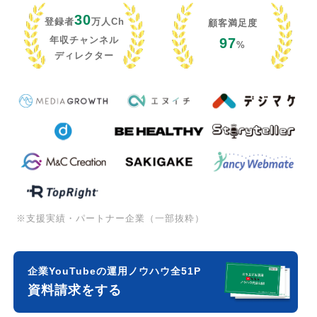
30
登録者
万人Ch
顧客満足度
年収チャンネル
97
%
ディレクター
※支援実績・パートナー企業（一部抜粋）
企業YouTubeの運用ノウハウ全51P
資料請求をする